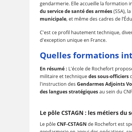
gendarmerie. Elle accueille la formation in
du service de santé des armées
(SSA), l
municipale
, et même des cadres de l’Édu
C'est ce profil hautement technique, diver
d'exception unique en France.
Quelles formations int
En résumé :
L'école de Rochefort propose
militaire et technique
des sous-officiers
d
l'instruction des
Gendarmes Adjoints Vo
des langues stratégiques
au sein du CNF
Le pôle CSTAGN : les métiers du 
Le pôle
CNF-CSTAGN
de Rochefort est sp
gendarmerie en appui des opérations, r